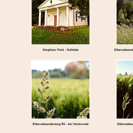
Sieglitzer Park - Solitüde
Elberadwand
Elberadwanderweg R1 - bei Vockerode
Elberadwa