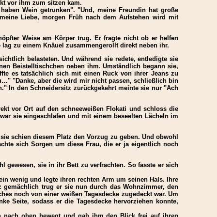
ekt vor ihm zum sitzen kam.
ir haben Wein getrunken". "Und, meine Freundin hat große
ch meine Liebe, morgen Früh nach dem Aufstehen wird mit
pfter Weise am Körper trug. Er fragte nicht ob er helfen
 lag zu einem Knäuel zusammengerollt direkt neben ihr.
ichtlich belasteten. Und während sie redete, entledigte sie
nen Beistelltischchen neben ihm. Umständlich begann sie,
fte es tatsächlich sich mit einen Ruck von ihrer Jeans zu
u…" "Danke, aber die wird mir nicht passen, schließlich bin
" In den Schneidersitz zurückgekehrt meinte sie nur "Ach
ekt vor Ort auf den schneeweißen Flokati und schloss die
 war sie eingeschlafen und mit einem beseelten Lächeln im
ch sie schien diesem Platz den Vorzug zu geben. Und obwohl
chte sich Sorgen um diese Frau, die er ja eigentlich noch
 gewesen, sie in ihr Bett zu verfrachten. So fasste er sich
 ein wenig und legte ihren rechten Arm um seinen Hals. Ihre
anz gemächlich trug er sie nun durch das Wohnzimmer, den
welches noch von einer weißen Tagesdecke zugedeckt war. Um
inke Seite, sodass er die Tagesdecke hervorziehen konnte,
ch nach oben bewegt und gab ihm den Blick frei auf ihren