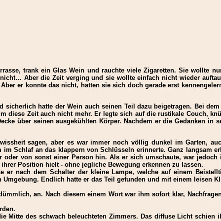
errasse, trank ein Glas Wein und rauchte viele Zigaretten. Sie wollte 
nicht… Aber die Zeit verging und sie wollte einfach nicht wieder aufta
 Aber er konnte das nicht, hatten sie sich doch gerade erst kennengele
 sicherlich hatte der Wein auch seinen Teil dazu beigetragen. Bei dem 
diese Zeit auch nicht mehr. Er legte sich auf die rustikale Couch, k
Decke über seinen ausgekühlten Körper. Nachdem er die Gedanken in sei
Gewissheit sagen, aber es war immer noch völlig dunkel im Garten, a
im Schlaf an das klappern von Schlüsseln erinnerte. Ganz langsam er
hr oder von sonst einer Person hin. Als er sich umschaute, war jedoc
n ihrer Position hielt - ohne jegliche Bewegung erkennen zu lassen.
te er nach dem Schalter der kleine Lampe, welche auf einem Beistell
 Umgebung. Endlich hatte er das Teil gefunden und mit einem leisen Kli
 dümmlich, an. Nach diesem einem Wort war ihm sofort klar, Nachfragen
rden.
ie Mitte des schwach beleuchteten Zimmers. Das diffuse Licht schien 