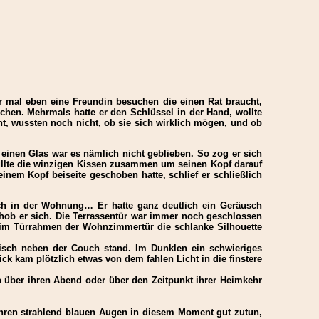
nur mal eben eine Freundin besuchen die einen Rat braucht,
uchen. Mehrmals hatte er den Schlüssel in der Hand, wollte
rnt, wussten noch nicht, ob sie sich wirklich mögen, und ob
einen Glas war es nämlich nicht geblieben. So zog er sich
nüllte die winzigen Kissen zusammen um seinen Kopf darauf
nem Kopf beiseite geschoben hatte, schlief er schließlich
uch in der Wohnung… Er hatte ganz deutlich ein Geräusch
hob er sich. Die Terrassentür war immer noch geschlossen
h im Türrahmen der Wohnzimmertür die schlanke Silhouette
tisch neben der Couch stand. Im Dunklen ein schwieriges
ck kam plötzlich etwas von dem fahlen Licht in die finstere
 über ihren Abend oder über den Zeitpunkt ihrer Heimkehr
ihren strahlend blauen Augen in diesem Moment gut zutun,