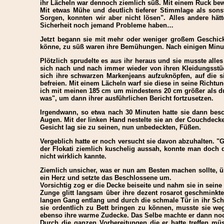
ihr Lächeln war dennoch ziemlich süß. Mit einem Ruck bewe
Mit etwas Mühe und deutlich tieferer Stimmlage als sons
Sorgen, konnten wir aber nicht lösen". Alles andere hä
Sicherheit noch jemand Probleme haben…
Jetzt begann sie mit mehr oder weniger großem Geschick,
könne, zu süß waren ihre Bemühungen. Nach einigen Minute
Plötzlich sprudelte es aus ihr heraus und sie musste alles
sich nach und nach immer wieder von ihren Kleidungsstüc
sich ihre schwarzen Markenjeans aufzuknöpfen, auf die si
befreien. Mit einem Lächeln warf sie diese in seine Richtu
ich mit meinen 185 cm um mindestens 20 cm größer als du
was", um dann ihrer ausführlichen Bericht fortzusetzen.
Irgendwann, so etwa nach 30 Minuten hatte sie dann besc
Augen. Mit der linken Hand nestelte sie an der Couchdeck
Gesicht lag sie zu seinen, nun unbedeckten, Füßen.
Vergeblich hatte er noch versucht sie davon abzuhalten. "
der Flokati ziemlich kuschelig aussah, konnte man doch d
nicht wirklich kannte.
Ziemlich unsicher, was er nun am Besten machen sollte, übe
ein Herz und setzte das Beschlossene um.
Vorsichtig zog er die Decke beiseite und nahm sie in seine
Zunge glitt langsam über ihre dezent rosarot geschminkt
langen Gang entlang und durch die schmale Tür in ihr Schl
sie ordentlich zu Bett bringen zu können, musste sie weg
ebenso ihre warme Zudecke. Das Selbe machte er dann noc
Durch die ganzen Vorbereitungen die er hatte treffen mü