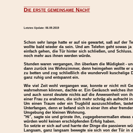
Die erste gemeinsame Nacht
Letztes Update:
06.09.2019
Schon sehr lange hatte er auf sie gewartet, saß auf der T
wollte bald wieder da sein. Und am Telefon geht sowas ja 
einfach gehen, die Tür hinter sich schließen, und Schluss.
noch mehr aus ihnen werden würde.
Stunden waren vergangen, ihn überkam die Müdigkeit - und
dann zurück ins Wohnzimmer, denn heimgehen wollte er um 
zu betten und zog schließlich die wundervoll kuschelige 
ganz ruhig und entspannt ein.
Wie viel Zeit wohl vergangen war, konnte er nicht mit 
wahrnehmen können, dachte er. Ein Geräusch welches ihm 
und auch sonst deutete nichts auf die Anwesenheit von i
einer Frau zu erahnen, die sich mehr schräg als aufrecht i
Um einen Traum oder ein Trugbild auszuschließen, taste
Unterfangen, denn er befand sich in einer ihm eher fremden
Umgebung der kleinen Wohnung.
"Hi", sagte sie und grinste ihn, zugegebenermaßen etwas
würden wohl keinen erschöpfenden Erfolg haben.
So setzte er sich auf und harrte der Dinge die passieren wü
Langsam, ganz langsam bewegte sie sich von der Tür in d