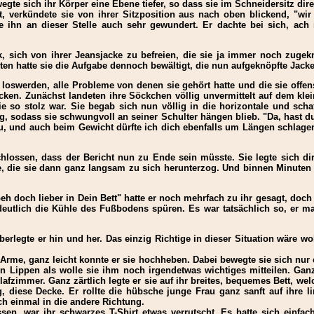
gte sich ihr Körper eine Ebene tiefer, so dass sie im Schneidersitz dir
t, verkündete sie von ihrer Sitzposition aus nach oben blickend, "w
tte ihn an dieser Stelle auch sehr gewundert. Er dachte bei sich, a
 sich von ihrer Jeansjacke zu befreien, die sie ja immer noch zugeknö
n hatte sie die Aufgabe dennoch bewältigt, die nun aufgeknöpfte Jacke
 loswerden, alle Probleme von denen sie gehört hatte und die sie offens
ken. Zunächst landeten ihre Söckchen völlig unvermittelt auf dem klei
e so stolz war. Sie begab sich nun völlig in die horizontale und schaf
ng, sodass sie schwungvoll an seiner Schulter hängen blieb. "Da, hast d
, und auch beim Gewicht dürfte ich dich ebenfalls um Längen schlagen.
hlossen, dass der Bericht nun zu Ende sein müsste. Sie legte sich dir
e, die sie dann ganz langsam zu sich herunterzog. Und binnen Minuten
Geh doch lieber in Dein Bett" hatte er noch mehrfach zu ihr gesagt, do
eutlich die Kühle des Fußbodens spüren. Es war tatsächlich so, er ma
rlegte er hin und her. Das einzig Richtige in dieser Situation wäre wohl
 Arme, ganz leicht konnte er sie hochheben. Dabei bewegte sie sich nur
en Lippen als wolle sie ihm noch irgendetwas wichtiges mitteilen. G
afzimmer. Ganz zärtlich legte er sie auf ihr breites, bequemes Bett, 
, diese Decke. Er rollte die hübsche junge Frau ganz sanft auf ihre l
h einmal in die andere Richtung.
ssen, war ihr schwarzes T-Shirt etwas verrutscht. Es hatte sich einfa