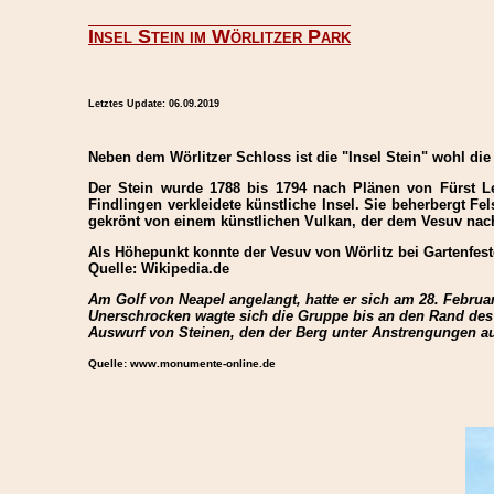
Insel Stein im Wörlitzer Park
Letztes Update:
06.09.2019
Neben dem Wörlitzer Schloss ist die "Insel Stein" wohl di
Der Stein wurde 1788 bis 1794 nach Plänen von Fürst Leo
Findlingen verkleidete künstliche Insel. Sie beherbergt F
gekrönt von einem künstlichen Vulkan, der dem Vesuv nac
Als Höhepunkt konnte der Vesuv von Wörlitz bei Gartenfeste
Quelle: Wikipedia.de
Am Golf von Neapel angelangt, hatte er sich am 28. Februar
Unerschrocken wagte sich die Gruppe bis an den Rand des K
Auswurf von Steinen, den der Berg unter Anstrengungen aus
Quelle: www.monumente-online.de