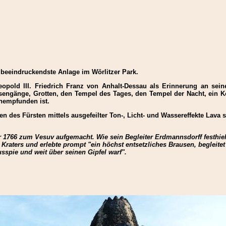
e beeindruckendste Anlage im Wörlitzer Park.
pold III. Friedrich Franz von Anhalt-Dessau als Erinnerung an sein
elsengänge, Grotten, den Tempel des Tages, den Tempel der Nacht, ein 
hempfunden ist.
n des Fürsten mittels ausgefeilter Ton-, Licht- und Wassereffekte Lava 
 1766 zum Vesuv aufgemacht. Wie sein Begleiter Erdmannsdorff festhielt
raters und erlebte prompt "ein höchst entsetzliches Brausen, begleite
spie und weit über seinen Gipfel warf".