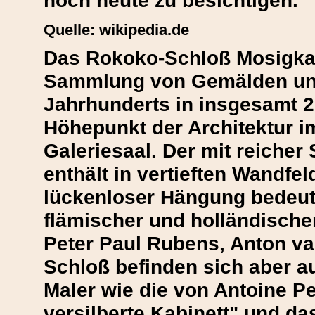
noch heute zu besichtigen.
Quelle: wikipedia.de
Das Rokoko-Schloß Mosigkau
Sammlung von Gemälden und
Jahrhunderts in insgesamt 
Höhepunkt der Architektur im
Galeriesaal. Der mit reicher
enthält in vertieften Wandfel
lückenloser Hängung bedeu
flämischer und holländische
Peter Paul Rubens, Anton v
Schloß befinden sich aber 
Maler wie die von Antoine P
versilberte Kabinett" und da