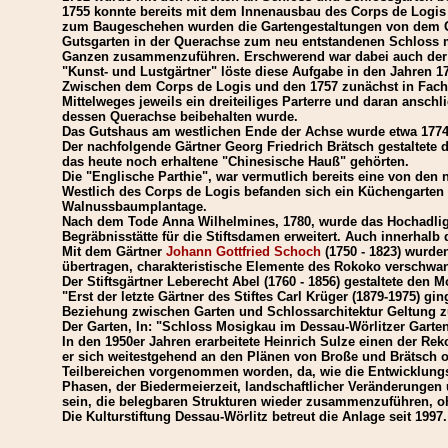
1755 konnte bereits mit dem Innenausbau des Corps de Logis 
zum Baugeschehen wurden die Gartengestaltungen von dem Gär
Gutsgarten in der Querachse zum neu entstandenen Schloss m
Ganzen zusammenzuführen. Erschwerend war dabei auch der Flä
"Kunst- und Lustgärtner" löste diese Aufgabe in den Jahren 17
Zwischen dem Corps de Logis und den 1757 zunächst in Fachw
Mittelweges jeweils ein dreiteiliges Parterre und daran ansch
dessen Querachse beibehalten wurde.
Das Gutshaus am westlichen Ende der Achse wurde etwa 1774 a
Der nachfolgende Gärtner Georg Friedrich Brätsch gestaltete d
das heute noch erhaltene "Chinesische Hauß" gehörten.
Die "Englische Parthie", war vermutlich bereits eine von den 
Westlich des Corps de Logis befanden sich ein Küchengarten 
Walnussbaumplantage.
Nach dem Tode Anna Wilhelmines, 1780, wurde das Hochadlige
Begräbnisstätte für die Stiftsdamen erweitert. Auch innerha
Mit dem Gärtner
Johann Gottfried Schoch
(1750 - 1823) wurde
übertragen, charakteristische Elemente des Rokoko verschwa
Der Stiftsgärtner Leberecht Abel (1760 - 1856) gestaltete de
"Erst der letzte Gärtner des Stiftes Carl Krüger (1879-1975) g
Beziehung zwischen Garten und Schlossarchitektur Geltung zu v
Der Garten, In: "Schloss Mosigkau im Dessau-Wörlitzer Garten
In den 1950er Jahren erarbeitete Heinrich Sulze einen der Re
er sich weitestgehend an den Plänen von Broße und Brätsch ori
Teilbereichen vorgenommen worden, da, wie die Entwicklungs
Phasen, der Biedermeierzeit, landschaftlicher Veränderungen 
sein, die belegbaren Strukturen wieder zusammenzuführen, o
Die Kulturstiftung Dessau-Wörlitz betreut die Anlage seit 1997.