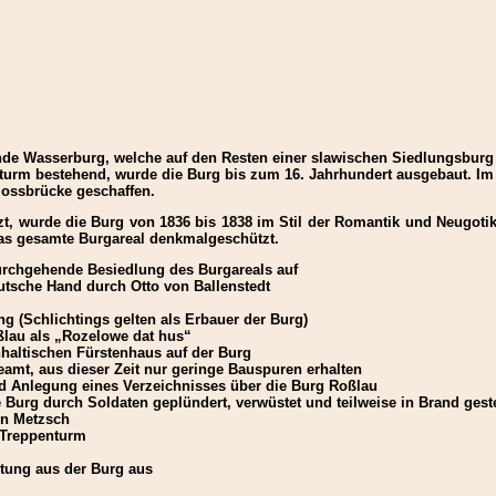
de Wasserburg, welche auf den Resten einer slawischen Siedlungsburg e
urm bestehend, wurde die Burg bis zum 16. Jahrhundert ausgebaut. Im
hlossbrücke geschaffen.
zt, wurde die Burg von 1836 bis 1838 im Stil der Romantik und Neugotik
das gesamte Burgareal denkmalgeschützt.
durchgehende Besiedlung des Burgareals auf
utsche Hand durch Otto von Ballenstedt
g (Schlichtings gelten als Erbauer der Burg)
ßlau als „Rozelowe dat hus“
nhaltischen Fürstenhaus auf der Burg
mt, aus dieser Zeit nur geringe Bauspuren erhalten
d Anlegung eines Verzeichnisses über die Burg Roßlau
 Burg durch Soldaten geplündert, verwüstet und teilweise in Brand gest
on Metzsch
 Treppenturm
tung aus der Burg aus