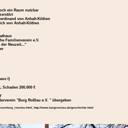
noch ein Raum nutzbar
zerstört
Ferdinand von Anhalt-Köthen
ich von Anhalt-Köthen
Rathaus
he Familienverein e.V.
der Neuzeit...“
er
us I)
t, Schaden 200.000 €
f
erverein "Burg Roßlau e.V. " übergeben
asserburg_rosslau.html, http://www.burgrosslau.de/geschichte.html