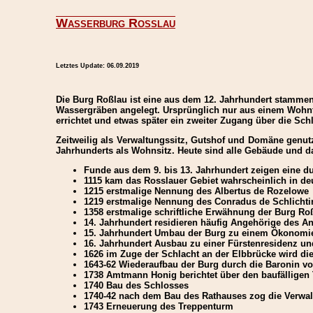
Wasserburg Rosslau
Letztes Update:
06.09.2019
Die Burg Roßlau ist eine aus dem 12. Jahrhundert stammen
Wassergräben angelegt. Ursprünglich nur aus einem Wohnt
errichtet und etwas später ein zweiter Zugang über die Sc
Zeitweilig als Verwaltungssitz, Gutshof und Domäne genut
Jahrhunderts als Wohnsitz. Heute sind alle Gebäude und 
Funde aus dem 9. bis 13. Jahrhundert zeigen eine 
1115 kam das Rosslauer Gebiet wahrscheinlich in de
1215 erstmalige Nennung des Albertus de Rozelowe
1219 erstmalige Nennung des Conradus de Schlichtin
1358 erstmalige schriftliche Erwähnung der Burg Ro
14. Jahrhundert residieren häufig Angehörige des A
15. Jahrhundert Umbau der Burg zu einem Ökonomiea
16. Jahrhundert Ausbau zu einer Fürstenresidenz un
1626 im Zuge der Schlacht an der Elbbrücke wird die
1643-62 Wiederaufbau der Burg durch die Baronin v
1738 Amtmann Honig berichtet über den baufälligen
1740 Bau des Schlosses
1740-42 nach dem Bau des Rathauses zog die Verwal
1743 Erneuerung des Treppenturm