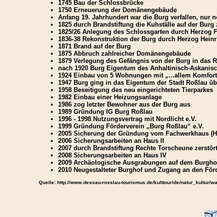
1745 Bau der Schlossbrücke
1750 Erneuerung der Domänengebäude
Anfang 19. Jahrhundert war die Burg verfallen, nur 
1825 durch Brandstiftung die Kuhställe auf der Burg 
1825/26 Anlegung des Schlossgarten durch Herzog 
1836-38 Rekonstruktion der Burg durch Herzog Heinr
1871 Brand auf der Burg
1875 Abbruch zahlreicher Domänengebäude
1879 Verlegung des Gefängnis von der Burg in das 
nach 1920 Burg Eigentum des Anhaltinisch-Askanisc
1924 Einbau von 5 Wohnungen mit „...allem Komfort 
1947 Burg ging in das Eigentum der Stadt Roßlau üb
1958 Beseitigung des neu eingerichteten Tierparkes
1982 Einbau einer Heizungsanlage
1986 zog letzter Bewohner aus der Burg aus
1989 Gründung IG Burg Roßlau
1996 - 1998 Nutzungsvertrag mit Nordlicht e.V.
1999 Gründung Förderverein „Burg Roßlau“ e.V.
2005 Sicherung der Gründung vom Fachwerkhaus (Ha
2006 Sicherungsarbeiten an Haus II
2007 durch Brandstiftung Rechte Torscheune zerstör
2008 Sicherungsarbeiten an Haus IV
2009 Archäologische Ausgrabungen auf dem Burgho
2010 Neugestalteter Burghof und Zugang an den Förd
Quelle: http://www.dessau-rosslau-tourismus.de/kulttour/de/natur_kultur/w