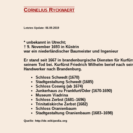
Cornelius Ryckwaert
Letztes Update:
06.09.2019
* unbekannt in Utrecht;
† 9. November 1693 in Küstrin
war ein niederländischer Baumeister und Ingenieur
Er stand seit 1667 in brandenburgische Diensten für Kurfür
seinem Tod bei. Kurfürst Friedrich Wilhelm berief nach sei
Handwerker nach Brandenburg.
Schloss Schwedt (1670)
Stadtgestaltung Schwedt (1685)
Schloss Coswig (ab 1674)
Junkerhaus zu Frankfurt/Oder (1670-1690)
Museum Viadrina
Schloss Zerbst (1681–1696)
Trinitatiskirche Zerbst (1682)
Schloss Oranienbaum
Stadtgestaltung Oranienbaum (1683–1698)
Quelle: http://de.wikipedia.org