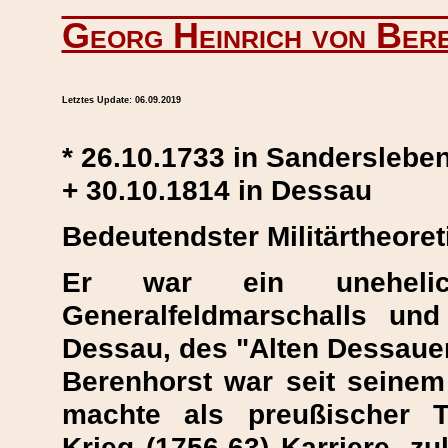
Georg Heinrich von Ber
Letztes Update:
06.09.2019
* 26.10.1733 in Sanderslebe
+ 30.10.1814 in Dessau
Bedeutendster Militärtheoreti
Er war ein uneheli
Generalfeldmarschalls un
Dessau, des "Alten Dessauer
Berenhorst war seit seinem
machte als preußischer Tr
Krieg (1756-63) Karriere, z