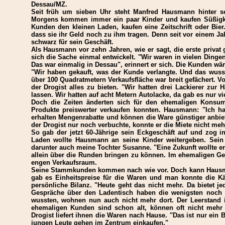
Dessau/MZ.
Seit früh um sieben Uhr steht Manfred Hausmann hinter se
Morgens kommen immer ein paar Kinder und kaufen Süßigkeit
Kunden den kleinen Laden, kaufen eine Zeitschrift oder B
dass sie ihr Geld noch zu ihm tragen. Denn seit vor einem Jahr
schwarz für sein Geschäft.
Als Hausmann vor zehn Jahren, wie er sagt, die erste privat g
sich die Sache einmal entwickelt. "Wir waren in vielen Ding
Das war einmalig in Dessau", erinnert er sich. Die Kunden w
"Wir haben gekauft, was der Kunde verlangte. Und das wuss
über 100 Quadratmetern Verkaufsfläche war breit gefächert. 
der Drogist alles zu bieten. "Wir hatten drei Lackierer zur
lassen. Wir hatten auf acht Metern Autolacke, da gab es nur v
Doch die Zeiten änderten sich für den ehemaligen Konsum-M
Produkte preiswerter verkaufen konnten. Hausmann: "Ich ha
erhalten Mengenrabatte und können die Ware günstiger anbiet
der Drogist nur noch verbuchte, konnte er die Miete nicht meh
So gab der jetzt 60-Jährige sein Eckgeschäft auf und zog i
Laden wollte Hausmann an seine Kinder weitergeben. Sein
darunter auch meine Tochter Susanne. "Eine Zukunft wollte e
allein über die Runden bringen zu können. Im ehemaligen Ges
engen Verkaufsraum.
Seine Stammkunden kommen nach wie vor. Doch kann Hausmann
gab es Einheitspreise für die Waren und man konnte die Kä
persönliche Bilanz. "Heute geht das nicht mehr. Da bietet j
Gespräche über den Ladentisch haben die wenigsten noch 
wussten, wohnen nun auch nicht mehr dort. Der Leerstand i
ehemaligen Kunden sind schon alt, können oft nicht mehr 
Drogist liefert ihnen die Waren nach Hause. "Das ist nur ein 
jungen Leute gehen im Zentrum einkaufen."