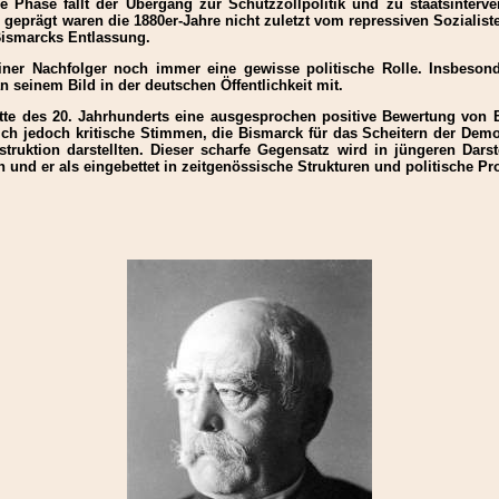
 Phase fällt der Übergang zur Schutzzollpolitik und zu staatsinterv
 geprägt waren die 1880er-Jahre nicht zuletzt vom repressiven Sozialis
Bismarcks Entlassung.
seiner Nachfolger noch immer eine gewisse politische Rolle. Insbes
 seinem Bild in der deutschen Öffentlichkeit mit.
te des 20. Jahrhunderts eine ausgesprochen positive Bewertung von Bi
ich jedoch kritische Stimmen, die Bismarck für das Scheitern der Dem
onstruktion darstellten. Dieser scharfe Gegensatz wird in jüngeren Da
und er als eingebettet in zeitgenössische Strukturen und politische Pr