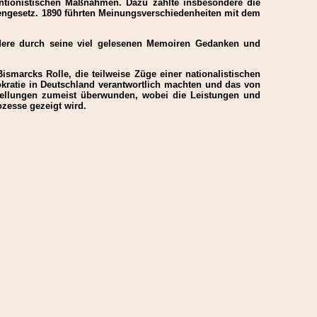
entionistischen Maßnahmen. Dazu zählte insbesondere die
tengesetz. 1890 führten Meinungsverschiedenheiten mit dem
ondere durch seine viel gelesenen Memoiren Gedanken und
smarcks Rolle, die teilweise Züge einer nationalistischen
okratie in Deutschland verantwortlich machten und das von
rstellungen zumeist überwunden, wobei die Leistungen und
ozesse gezeigt wird.