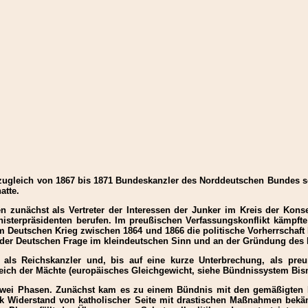
 zugleich von 1867 bis 1871 Bundeskanzler des Norddeutschen Bundes so
atte.
n zunächst als Vertreter der Interessen der Junker im Kreis der Ko
isterpräsidenten berufen. Im preußischen Verfassungskonflikt kämpfte 
m Deutschen Krieg zwischen 1864 und 1866 die politische Vorherrschaf
g der Deutschen Frage im kleindeutschen Sinn und an der Gründung des 
als Reichskanzler und, bis auf eine kurze Unterbrechung, als preu
leich der Mächte (europäisches Gleichgewicht, siehe Bündnissystem Bis
 zwei Phasen. Zunächst kam es zu einem Bündnis mit den gemäßigten Li
k Widerstand von katholischer Seite mit drastischen Maßnahmen bekäm