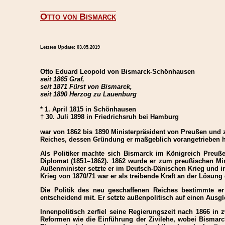
Otto von Bismarck
Letztes Update:
03.05.2019
Otto Eduard Leopold von Bismarck-Schönhausen
seit 1865 Graf,
seit 1871 Fürst von Bismarck,
seit 1890 Herzog zu Lauenburg
* 1. April 1815 in Schönhausen
† 30. Juli 1898 in Friedrichsruh bei Hamburg
war von 1862 bis 1890 Ministerpräsident von Preußen und
Reiches, dessen Gründung er maßgeblich vorangetrieben h
Als Politiker machte sich Bismarck im Königreich Preuße
Diplomat (1851–1862). 1862 wurde er zum preußischen Min
Außenminister setzte er im Deutsch-Dänischen Krieg und i
Krieg von 1870/71 war er als treibende Kraft an der Lösun
Die Politik des neu geschaffenen Reiches bestimmte er 
entscheidend mit. Er setzte außenpolitisch auf einen Ausg
Innenpolitisch zerfiel seine Regierungszeit nach 1866 in
Reformen wie die Einführung der Zivilehe, wobei Bismarc