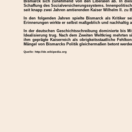
Bismarck sich zunehmend von den Liberalen ab. In diese
Schaffung des Sozialversicherungssystems. Innenpolitisch
seit knapp zwei Jahren amtierenden Kaiser Wilhelm II. zu 
In den folgenden Jahren spielte Bismarck als Kritiker 
Erinnerungen wirkte er selbst maßgeblich und nachhaltig an
In der deutschen Geschichtsschreibung dominierte bis Mit
Idealisierung trug. Nach dem Zweiten Weltkrieg mehrten s
ihm geprägte Kaiserreich als obrigkeitsstaatliche Fehlk
Mängel von Bismarcks Politik gleichermaßen betont werden 
Quelle: http://de.wikipedia.org