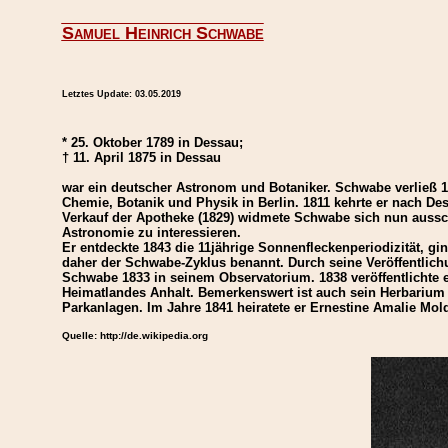
Samuel Heinrich Schwabe
Letztes Update:
03.05.2019
* 25. Oktober 1789 in Dessau;
† 11. April 1875 in Dessau
war ein deutscher Astronom und Botaniker.
Schwabe verließ 1
Chemie, Botanik und Physik in Berlin. 1811 kehrte er nach 
Verkauf der Apotheke (1829) widmete Schwabe sich nun aussch
Astronomie zu interessieren.
Er entdeckte 1843 die 11jährige Sonnenfleckenperiodizität, g
daher der Schwabe-Zyklus benannt. Durch seine Veröffentli
Schwabe 1833 in seinem Observatorium. 1838 veröffentlichte e
Heimatlandes Anhalt. Bemerkenswert ist auch sein Herbarium
Parkanlagen. Im Jahre 1841 heiratete er Ernestine Amalie Mold
Quelle: http://de.wikipedia.org