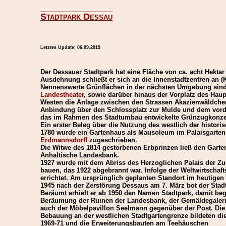
Stadtpark Dessau
Letztes Update:
06.09.2019
Der Dessauer Stadtpark hat eine Fläche von ca. acht Hektar
Ausdehnung schließt er sich an die Innenstadtzentren an 
Nennenswerte Grünflächen in der nächsten Umgebung sind i
Landestheater
, sowie darüber hinaus der Vorplatz des Hau
Westen die Anlage zwischen den Strassen Akazienwäldchen 
Anbindung über den Schlossplatz zur Mulde und dem vordere
das im Rahmen des Stadtumbau entwickelte Grünzugkonze
Ein erster Beleg über die Nutzung des westlich der histor
1780 wurde ein Gartenhaus als Mausoleum im Palaisgarten 
Erdmannsdorff
zugeschrieben.
Die Witwe des 1814 gestorbenen Erbprinzen ließ den Garten
Anhaltische Landesbank.
1927 wurde mit dem Abriss des Herzoglichen Palais der Zu
bauen, das 1922 abgebrannt war. Infolge der Weltwirtschaft
errichtet. Am ursprünglich geplanten Standort im heutige
1945 nach der Zerstörung Dessaus am 7. März bot der Stadt
Beräumt erhielt er ab 1950 den Namen Stadtpark, damit be
Beräumung der Ruinen der Landesbank, der Gemäldegalerie
auch der Möbelpavillon Seelmann gegenüber der Post. Die 
Bebauung an der westlichen Stadtgartengrenze bildeten di
1969-71 und die Erweiterungsbauten am Teehäuschen