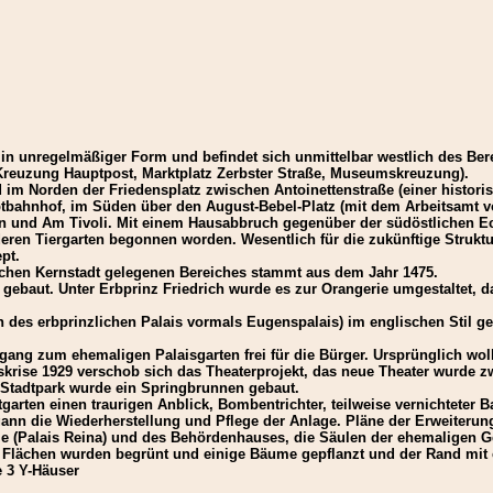
 in unregelmäßiger Form und befindet sich unmittelbar westlich des Ber
(Kreuzung Hauptpost, Marktplatz Zerbster Straße, Museumskreuzung).
m Norden der Friedensplatz zwischen Antoinettenstraße (einer histori
ptbahnhof, im Süden über den August-Bebel-Platz (mit dem Arbeitsamt 
und Am Tivoli. Mit einem Hausabbruch gegenüber der südöstlichen Ecke 
n Tiergarten begonnen worden. Wesentlich für die zukünftige Struktur 
pt.
ischen Kernstadt gelegenen Bereiches stammt aus dem Jahr 1475.
gebaut. Unter Erbprinz Friedrich wurde es zur Orangerie umgestaltet, 
 des erbprinzlichen Palais vormals Eugenspalais) im englischen Stil ge
gang zum ehemaligen Palaisgarten frei für die Bürger. Ursprünglich wol
skrise 1929 verschob sich das Theaterprojekt, das neue Theater wurde z
n Stadtpark wurde ein Springbrunnen gebaut.
garten einen traurigen Anblick, Bombentrichter, teilweise vernichteter
gann die Wiederherstellung und Pflege der Anlage. Pläne der Erweiteru
 (Palais Reina) und des Behördenhauses, die Säulen der ehemaligen Ge
Flächen wurden begrünt und einige Bäume gepflanzt und der Rand mit e
e 3 Y-Häuser