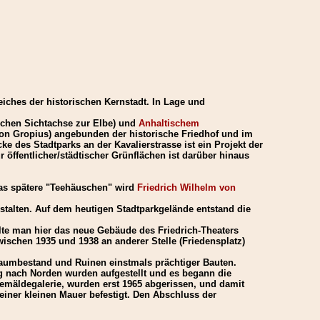
eiches der historischen Kernstadt. In Lage und
schen Sichtachse zur Elbe) und
Anhaltischem
von Gropius) angebunden der historische Friedhof und im
des Stadtparks an der Kavalierstrasse ist ein Projekt der
öffentlicher/städtischer Grünflächen ist darüber hinaus
das spätere "Teehäuschen" wird
Friedrich Wilhelm von
stalten. Auf dem heutigen Stadtparkgelände entstand die
lte man hier das neue Gebäude des Friedrich-Theaters
wischen 1935 und 1938 an anderer Stelle (Friedensplatz)
 Baumbestand und Ruinen einstmals prächtiger Bauten.
ng nach Norden wurden aufgestellt und es begann die
mäldegalerie, wurden erst 1965 abgerissen, und damit
iner kleinen Mauer befestigt. Den Abschluss der