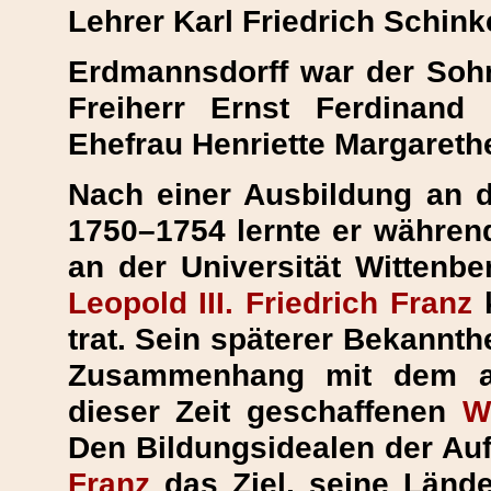
Lehrer Karl Friedrich Schink
Erdmannsdorff war der Soh
Freiherr Ernst Ferdinan
Ehefrau Henriette Margareth
Nach einer Ausbildung an d
1750–1754 lernte er währen
an der Universität Wittenb
Leopold III. Friedrich Franz
k
trat. Sein späterer Bekannth
Zusammenhang mit dem an
dieser Zeit geschaffenen
W
Den Bildungsidealen der Auf
Franz
das Ziel, seine Länd