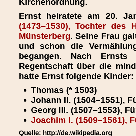
Kirchenordnung.
Ernst heiratete am 20. J
(1473–1530), Tochter des 
Münsterberg
. Seine Frau gal
und schon die Vermählun
begangen. Nach Ernsts 
Regentschaft über die mind
hatte Ernst folgende Kinder:
Thomas (* 1503)
Johann II. (1504–1551), F
Georg III. (1507–1553), F
Joachim I. (1509–1561), 
Quelle: http://de.wikipedia.org