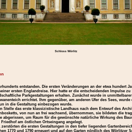
Schloss Wörlitz
en
Jahrhunderts entstanden. Die ersten Veränderungen an der etwa hundert
einer ersten Englandreise. Hier hatte er die entscheidenden Impulse z
ndschaftliche Parkgestaltungen erhalten. Zunächst wurde in unmittelbare
hwanenteich errichtet. Ihm gegenüber, am anderen Ufer des Sees, wurde
r nun in die Gestaltung einbezogen wurde.
 Stelle das erste klassizistische Landhaus nach dem Entwurf des Arch
enbosketts, von nun an frei wachsend, übernommen, sie bildeten die tr
e abgerissen, um Raum für die gewünschte natürliche Wirkung des Bauw
 Friedhof am östlichen Ortseingang angelegt.
zerstörten die ersten Gestaltungen in den tiefer liegenden Gartenber
hen 1770 und 1790 erneuert und auf den Garten nördlich des Wörlitzer 