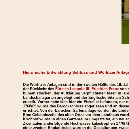
Historische Entwicklung Schloss und Wörlitzer Anlag
Die Wörlitzer Anlagen sind in der zweiten Hälfte des 18. 
der Rückkehr des
Fürsten Leopold III. Friedrich Franz
von s
humanistischen, der Aufklärung verpflichteten Ideen in la
Landschaftsgarten angelegt und der Englische Sitz am Sc
erstellt. Vorher hatte sich hier ein Eiskeller befunden, de
1768/69 wurde das Barockschloss abgerissen und an dessen
errichtet. Von der barocken Gartenanlage wurden die Lind
Eine Gebäudezeile des alten Ortes vor dem Landhaus wurd
Kirchhof wurde in einen Gartenraum umgestaltet, ein neuer
Zwei aufeinanderfolgende Hochwasserkatastrophen 1770/71 
einer zweiten Englandreise wurden die Gestaltungen zwisc