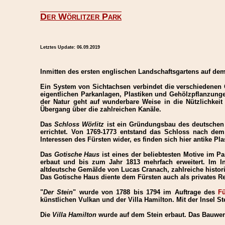
Der Wörlitzer Park
Letztes Update:
06.09.2019
Inmitten des ersten englischen Landschaftsgartens auf de
Ein System von Sichtachsen verbindet die verschiedenen G
eigentlichen Parkanlagen, Plastiken und Gehölzpflanzung
der Natur geht auf wunderbare Weise in die Nützlichkeit
Übergang über die zahlreichen Kanäle.
Das
Schloss Wörlitz
ist ein Gründungsbau des deutschen
errichtet. Von 1769-1773 entstand das Schloss nach dem 
Interessen des Fürsten wider, es finden sich hier antike P
Das
Gotische Haus
ist eines der beliebtesten Motive im P
erbaut und bis zum Jahr 1813 mehrfach erweitert. Im 
altdeutsche Gemälde von Lucas Cranach, zahlreiche histor
Das Gotische Haus diente dem Fürsten auch als privates R
"
Der Stein
" wurde von 1788 bis 1794 im Auftrage des
Fü
künstlichen Vulkan und der Villa Hamilton. Mit der Insel S
Die
Villa Hamilton
wurde auf dem Stein erbaut. Das Bauwerk