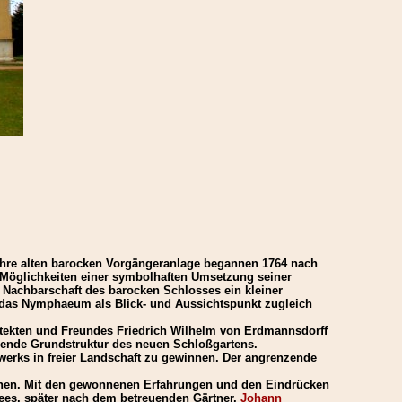
 Jahre alten barocken Vorgängeranlage begannen 1764 nach
u Möglichkeiten einer symbolhaften Umsetzung seiner
r Nachbarschaft des barocken Schlosses ein kleiner
 das Nymphaeum als Blick- und Aussichtspunkt zugleich
itekten und Freundes Friedrich Wilhelm von Erdmannsdorff
agende Grundstruktur des neuen Schloßgartens.
erks in freier Landschaft zu gewinnen. Der angrenzende
eichen. Mit den gewonnenen Erfahrungen und den Eindrücken
Sees, später nach dem betreuenden Gärtner,
Johann