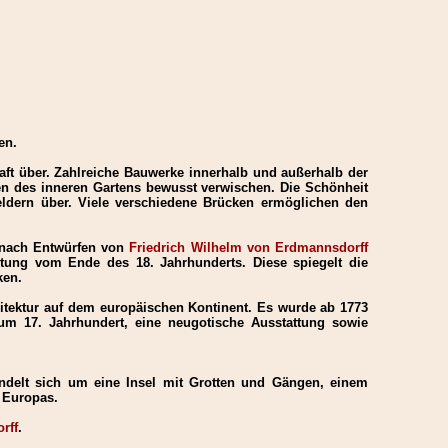
en.
aft über. Zahlreiche Bauwerke innerhalb und außerhalb der
en des inneren Gartens bewusst verwischen. Die Schönheit
feldern über. Viele verschiedene Brücken ermöglichen den
nach Entwürfen von
Friedrich Wilhelm von Erdmannsdorff
chtung vom Ende des 18. Jahrhunderts. Diese spiegelt die
ken.
hitektur auf dem europäischen Kontinent. Es wurde ab 1773
m 17. Jahrhundert, eine neugotische Ausstattung sowie
andelt sich um eine Insel mit Grotten und Gängen, einem
n Europas.
rff
.