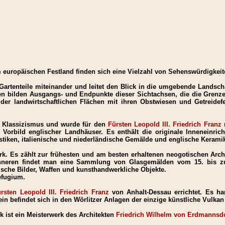
m europäischen Festland finden sich eine Vielzahl von Sehenswürdigkeit
artenteile miteinander und leitet den Blick in die umgebende Landsch
en bilden Ausgangs- und Endpunkte dieser Sichtachsen, die die Grenz
 der landwirtschaftlichen Flächen mit ihren Obstwiesen und Getreide
 Klassizismus und wurde für den
Fürsten Leopold III. Friedrich Franz
Vorbild englischer Landhäuser. Es enthält die originale Inneneinri
lastiken, italienische und niederländische Gemälde und englische Kerami
ark. Es zählt zur frühesten und am besten erhaltenen neogotischen Arc
Inneren findet man eine Sammlung von Glasgemälden vom 15. bis zu
ische Bilder, Waffen und kunsthandwerkliche Objekte.
efugium.
rsten Leopold III. Friedrich Franz
von Anhalt-Dessau errichtet. Es h
tein befindet sich in den Wörlitzer Anlagen der einzige künstliche Vulka
 ist ein Meisterwerk des Architekten
Friedrich Wilhelm von Erdmannsdo