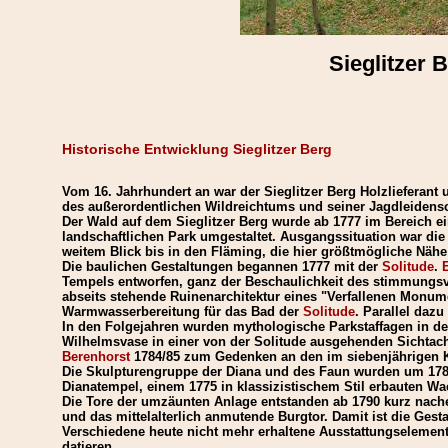
Sieglitzer 
Historische Entwicklung Sieglitzer Berg
Vom 16. Jahrhundert an war der Sieglitzer Berg Holzlieferant 
des außerordentlichen Wildreichtums und seiner Jagdleidensc
Der Wald auf dem Sieglitzer Berg wurde ab 1777 im Bereich e
landschaftlichen Park umgestaltet. Ausgangssituation war die
weitem Blick bis in den Fläming, die hier größtmögliche Nähe 
Die baulichen Gestaltungen begannen 1777 mit der
Solitude
.
Tempels entworfen, ganz der Beschaulichkeit des stimmungsvo
abseits stehende Ruinenarchitektur eines "Verfallenen Monume
Warmwasserbereitung für das Bad der
Solitude
. Parallel daz
In den Folgejahren wurden mythologische Parkstaffagen in de
Wilhelmsvase in einer von der Solitude ausgehenden Sichtac
Berenhorst
1784/85 zum Gedenken an den im siebenjährigen Kri
Die Skulpturengruppe der Diana und des Faun wurden um 1785
Dianatempel, einem 1775 in klassizistischem Stil erbauten W
Die Tore der umzäunten Anlage entstanden ab 1790 kurz nache
und das mittelalterlich anmutende Burgtor. Damit ist die Ges
Verschiedene heute nicht mehr erhaltene Ausstattungselement
datieren.