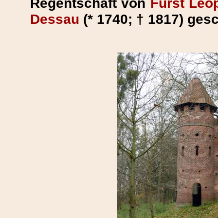
Regentschaft von
Fürst Leop
Dessau
(* 1740; † 1817) ges