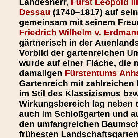
Landesherr,
Fürst Leopold II
Dessau
(1740–1817) auf sei
gemeinsam mit seinem Freun
Friedrich Wilhelm v. Erdman
gärtnerisch in der Auenland
Vorbild der gartenreichen 
wurde auf einer Fläche, die 
damaligen
Fürstentums Anh
Gartenreich mit zahlreiche
im Stil des Klassizismus bz
Wirkungsbereich lag neben 
auch im Schloßgarten und au
den umfangreichen Baumschu
frühesten Landschaftsgarten