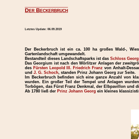
Der Beckerbruch
Letztes Update:
06.09.2019
Der Beckerbruch ist ein ca. 100 ha großes Wald-, Wi
Gartenlandschaft umgewandelt.
Bestandteil dieses Landschaftsparks ist das
Schloss Geor
Das Georgium ist nach den Wörlitzer Anlagen der zweitgrö
des
Fürsten Leopold III. Friedrich Franz
von Anhalt-Dessa
und
J. G. Schoch
, standen Prinz Johann Georg zur Seite.
Im Beckerbruch befinden sich eine ganze Anzahl von klas
wurden. Ein großer Teil der Tempel und Anlagen wurden
Torbögen, das Fürst Franz Denkmal, der Elbpavillon und d
Ab 1780 ließ der
Prinz Johann Georg
ein kleines klassizis