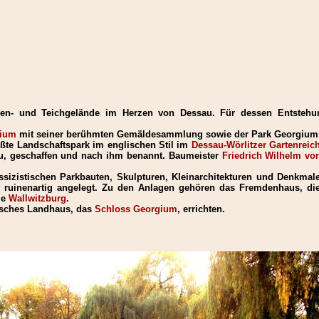
esen- und Teichgelände im Herzen von Dessau. Für dessen Entsteh
gium
mit seiner berühmten Gemäldesammlung sowie der Park Georgium
ßte Landschaftspark im englischen Stil im
Dessau-Wörlitzer Gartenreic
u, geschaffen und nach ihm benannt. Baumeister
Friedrich Wilhelm vo
sizistischen Parkbauten, Skulpturen, Kleinarchitekturen und Denkmale
 ruinenartig angelegt. Zu den Anlagen gehören das Fremdenhaus, die
ie
Wallwitzburg
.
tisches Landhaus, das
Schloss Georgium
, errichten.